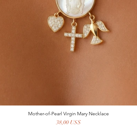
Mother-of-Pearl Virgin Mary Necklace
Precio
38,00 US$