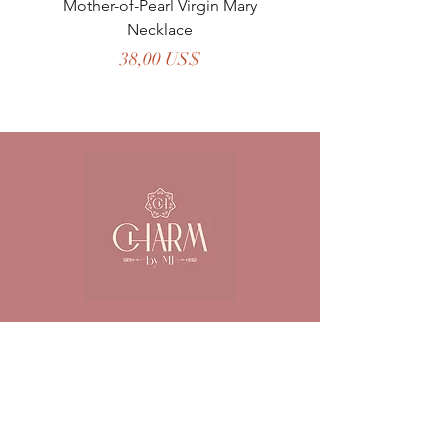
Mother-of-Pearl Virgin Mary
Necklace
Precio
38,00 US$