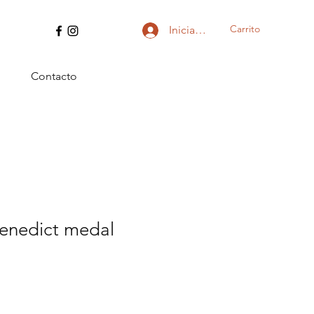
Carrito
Iniciar sesión
Contacto
Benedict medal
io