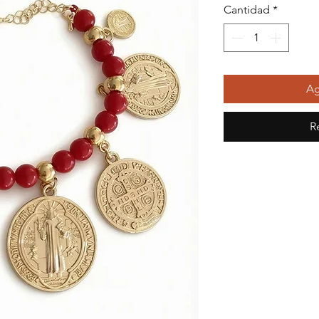
Cantidad
*
Ag
R