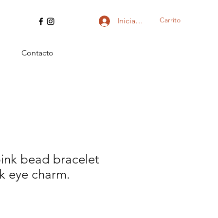
Carrito
Iniciar sesión
Contacto
ink bead bracelet
k eye charm.
io