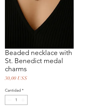
Beaded necklace with
St. Benedict medal
charms
Precio
30,00 US$
Cantidad
*