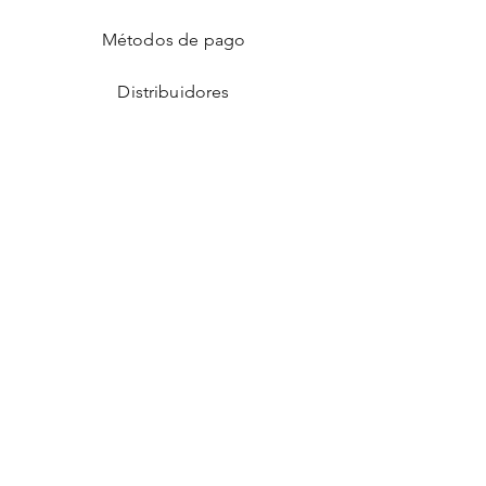
Métodos de pago
Distribuidores
Facebook
Instagram
Gorjeo
Interés
¡UNETE A
NOSOTROS!