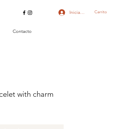
Carrito
Iniciar sesión
Contacto
celet with charm
io