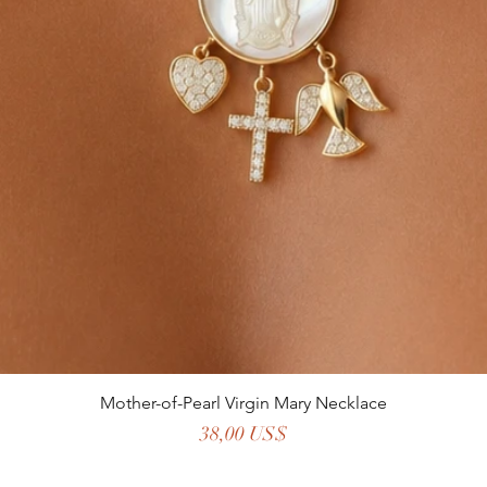
Mother-of-Pearl Virgin Mary Necklace
Precio
38,00 US$