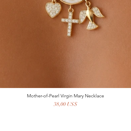
Mother-of-Pearl Virgin Mary Necklace
Precio
38,00 US$