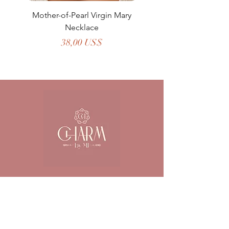
Mother-of-Pearl Virgin Mary
Necklace
Precio
38,00 US$