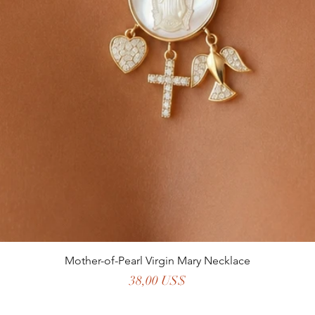
Mother-of-Pearl Virgin Mary Necklace
Precio
38,00 US$