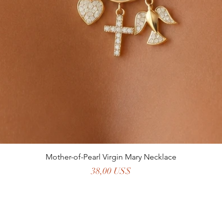
Mother-of-Pearl Virgin Mary Necklace
Precio
38,00 US$